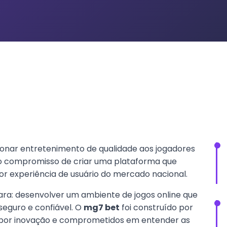
onar entretenimento de qualidade aos jogadores
 o compromisso de criar uma plataforma que
r experiência de usuário do mercado nacional.
ra: desenvolver um ambiente de jogos online que
eguro e confiável. O
mg7 bet
foi construído por
 por inovação e comprometidos em entender as