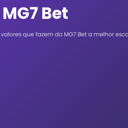
 MG7 Bet
 valores que fazem do MG7 Bet a melhor escolh