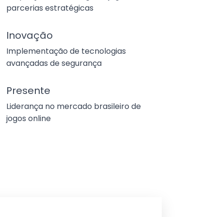
parcerias estratégicas
Inovação
Implementação de tecnologias
avançadas de segurança
Presente
Liderança no mercado brasileiro de
jogos online