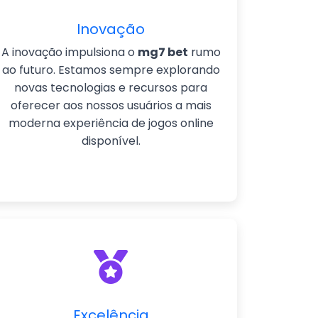
Inovação
A inovação impulsiona o
mg7 bet
rumo
ao futuro. Estamos sempre explorando
novas tecnologias e recursos para
oferecer aos nossos usuários a mais
moderna experiência de jogos online
disponível.
Excelência