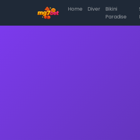
Home
Diver
Bikini
Paradise