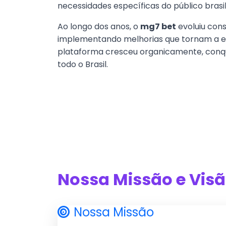
necessidades específicas do público brasil
Ao longo dos anos, o
mg7 bet
evoluiu con
implementando melhorias que tornam a exp
plataforma cresceu organicamente, conqu
todo o Brasil.
Nossa Missão e Vis
Nossa Missão