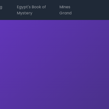
g
Egypt's Book of
Mines
Mystery
Grand