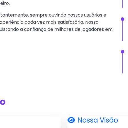
eiro.
stantemente, sempre ouvindo nossos usuários e
eriência cada vez mais satisfatória. Nossa
istando a confiança de milhares de jogadores em
ão
Nossa Visão