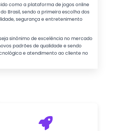
cido como a plataforma de jogos online
do Brasil, sendo a primeira escolha dos
lidade, segurança e entretenimento
seja sinônimo de excelência no mercado
 novos padrões de qualidade e sendo
cnológica e atendimento ao cliente no