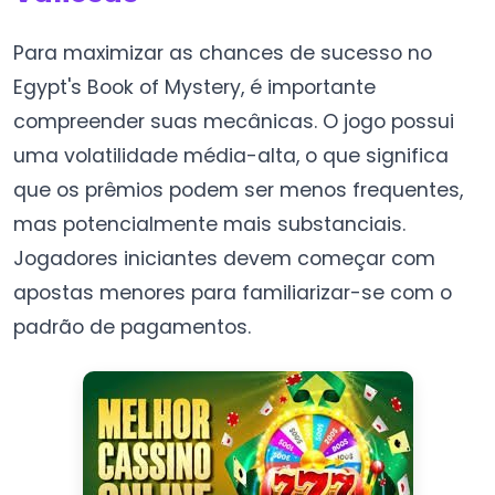
Para maximizar as chances de sucesso no
Egypt's Book of Mystery, é importante
compreender suas mecânicas. O jogo possui
uma volatilidade média-alta, o que significa
que os prêmios podem ser menos frequentes,
mas potencialmente mais substanciais.
Jogadores iniciantes devem começar com
apostas menores para familiarizar-se com o
padrão de pagamentos.