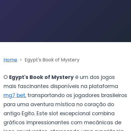
Home
Egypt's Book of Mystery
O
Egypt's Book of Mystery
é um dos jogos
mais fascinantes disponíveis na plataforma
mg7 bet
, transportando os jogadores brasileiros
para uma aventura mística no coração do
antigo Egito. Este slot excepcional combina
gráficos impressionantes com mecânicas de