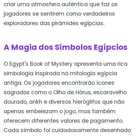
criar uma atmosfera autêntica que faz os
jogadores se sentirem como verdadeiros
exploradores das pirâmides egípcias.
A Magia dos Símbolos Egípcios
O Egypt's Book of Mystery apresenta uma rica
simbologia inspirada na mitologia egípcia
antiga. Os jogadores encontrarão ícones
sagrados como o Olho de Hórus, escaravelho
dourado, ankh e diversos hieróglifos que não
apenas embelezam o jogo, mas também
oferecem diferentes valores de pagamento.
Cada símbolo foi cuidadosamente desenhado