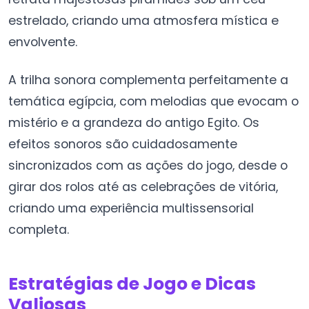
estrelado, criando uma atmosfera mística e
envolvente.
A trilha sonora complementa perfeitamente a
temática egípcia, com melodias que evocam o
mistério e a grandeza do antigo Egito. Os
efeitos sonoros são cuidadosamente
sincronizados com as ações do jogo, desde o
girar dos rolos até as celebrações de vitória,
criando uma experiência multissensorial
completa.
Estratégias de Jogo e Dicas
Valiosas