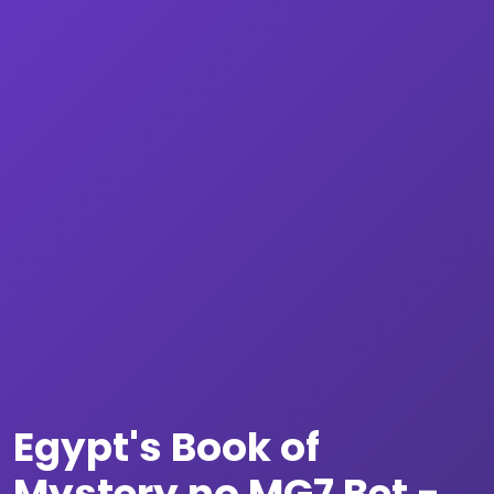
Egypt's Book of
Mystery no MG7 Bet -