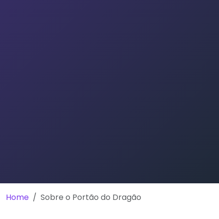
Home
Sobre o Portão do Dragão