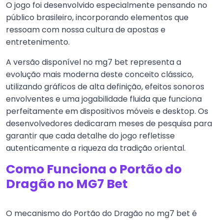
O jogo foi desenvolvido especialmente pensando no
público brasileiro, incorporando elementos que
ressoam com nossa cultura de apostas e
entretenimento.
A versão disponível no mg7 bet representa a
evolução mais moderna deste conceito clássico,
utilizando gráficos de alta definição, efeitos sonoros
envolventes e uma jogabilidade fluida que funciona
perfeitamente em dispositivos móveis e desktop. Os
desenvolvedores dedicaram meses de pesquisa para
garantir que cada detalhe do jogo refletisse
autenticamente a riqueza da tradição oriental.
Como Funciona o Portão do
Dragão no MG7 Bet
O mecanismo do Portão do Dragão no mg7 bet é