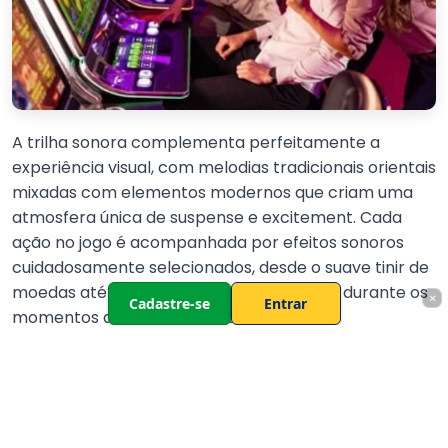
A trilha sonora complementa perfeitamente a
experiência visual, com melodias tradicionais orientais
mixadas com elementos modernos que criam uma
atmosfera única de suspense e excitement. Cada
ação no jogo é acompanhada por efeitos sonoros
cuidadosamente selecionados, desde o suave tinir de
moedas até o rugido poderoso do dragão durante os
×
Cadastre-se
Entrar
momentos de grande vitória.
Compatibilidade e
Acessibilidade